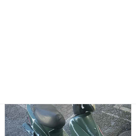
【徹底検証】バイク廃車110番の評判は？口コミから見る
「リアルな実態」と、選ばれている理由
2026年1月13日
👉バイク廃車110番メインページへ 「バイク廃車110番っていう業者
を見つけたけど、本当に無料で大丈夫？」 「ネットの口コミはどうな
んだろう？ 悪い噂はないかな…」 大切に乗ってきたバイクを手放すの
ですから、業者選びで失 […]