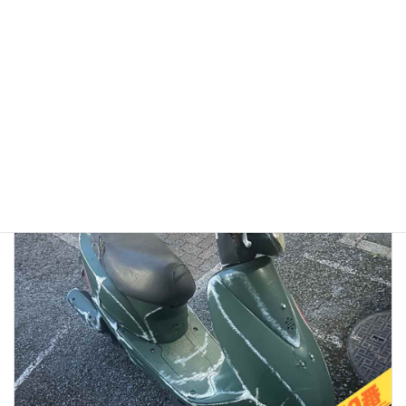
【徹底検証】バイク廃車110番の評判は？口コミから見る
「リアルな実態」と、選ばれている理由
2026年1月13日
👉バイク廃車110番メインページへ 「バイク廃車110番っていう業者
を見つけたけど、本当に無料で大丈夫？」 「ネットの口コミはどうな
んだろう？ 悪い噂はないかな…」 大切に乗ってきたバイクを手放すの
ですから、業者選びで失 […]