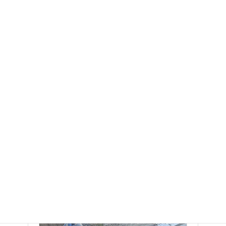
バイク廃車110番｜神奈川県横浜市南区
にてヤマハ BJの原付バイク無料お引き
取り・廃車手続きのご依頼をいただきま
した。
👉バイク廃車110番メインページへ 『バイク
廃車110番』ではオートバイ・原付バイクを無
料で出張引き取りいたします。 1台でも、何台
でも！業者様からのまとめて大量での引…
バイク廃車110番