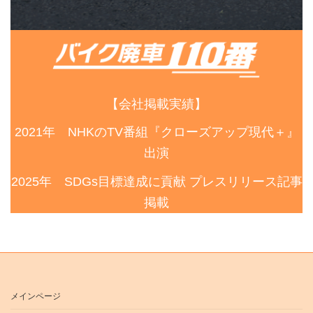
【会社掲載実績】
2021年 NHKのTV番組『クローズアップ現代＋』
出演
2025年 SDGs目標達成に貢献 プレスリリース記事
掲載
メインページ