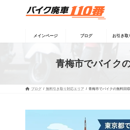
コ
ナ
ン
ビ
テ
ゲ
ン
ー
ツ
シ
へ
ョ
メインページ
ブログ
お引き取
ス
ン
キ
に
ッ
移
プ
動
青梅市でバイクの
ブログ
無料引き取り対応エリア
青梅市でバイクの無料回収