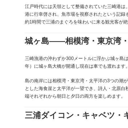
江戸時代には天領として整備されていた三崎港は、
港に行幸啓され、魚市場を視察されたという記録
約1時間で三浦のまぐろを味わいに来る観光客が
城ヶ島——相模湾・東京湾
三崎漁港の沖わずか300メートルに浮かぶ城ヶ島は
年）に城ヶ島大橋が開通し現在は車でも渡れます
島の南岸には相模湾・東京湾・太平洋の3つの潮
とした海食崖と太平洋が一望でき、詩人・北原白
端それぞれから朝日と夕日の両方を楽しめます。
三浦ダイコン・キャベツ・