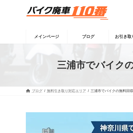
コ
ナ
ン
ビ
テ
ゲ
ン
ー
ツ
シ
へ
ョ
メインページ
ブログ
お引き取
ス
ン
キ
に
ッ
移
プ
動
三浦市でバイクの
ブログ
無料引き取り対応エリア
三浦市でバイクの無料回収