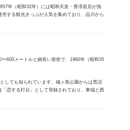
57年（昭和32年）には昭和天皇・香淳皇后が漁
発売する観光きっぷが人気を集めており、品川から
600メートルと細長い形状で、1960年（昭和35
トとしても知られています。城ヶ島公園からは荒涼
は「恋する灯台」として登録されており、東端と西