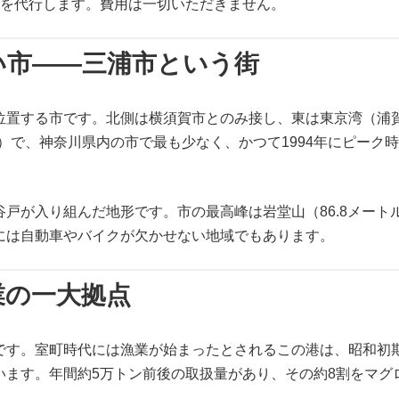
きを代行します。費用は一切いただきません。
い市——三浦市という街
位置する市です。北側は横須賀市とのみ接し、東は東京湾（浦
時点）で、神奈川県内の市で最も少なく、かつて1994年にピーク時
戸が入り組んだ地形です。市の最高峰は岩堂山（86.8メー
には自動車やバイクが欠かせない地域でもあります。
業の一大拠点
です。室町時代には漁業が始まったとされるこの港は、昭和初
います。年間約5万トン前後の取扱量があり、その約8割をマグ