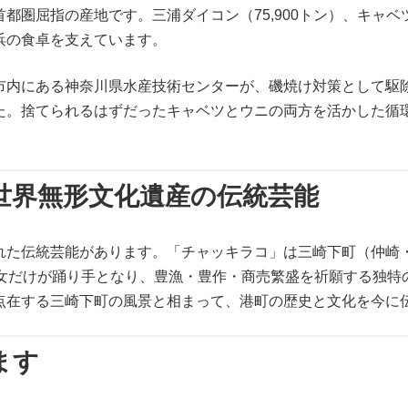
屈指の産地です。三浦ダイコン（75,900トン）、キャベツ（3
浜の食卓を支えています。
市内にある神奈川県水産技術センターが、磯焼け対策として駆
た。捨てられるはずだったキャベツとウニの両方を活かした循
世界無形文化遺産の伝統芸能
れた伝統芸能があります。「チャッキラコ」は三崎下町（仲崎
女だけが踊り手となり、豊漁・豊作・商売繁盛を祈願する独特の踊
点在する三崎下町の風景と相まって、港町の歴史と文化を今に
ます