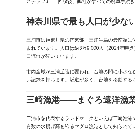
ステップ3——回収後、弊社がすべての廃車手続
神奈川県で最も人口が少な
三浦市は神奈川県の南東部、三浦半島の最南端に
まれています。人口は約3万9,000人（2024年
口流出が続いています。
市内全域が三浦丘陵に覆われ、台地の間に小さな谷
い記録を持ちます。坂道が多く、台地を移動する
三崎漁港——まぐろ遠洋漁
三浦市を代表するランドマークといえば三崎漁港
有数の水揚げ高を誇るマグロ漁港として知られて