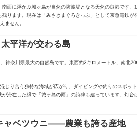
南面に浮かぶ城ヶ島が自然の防波堤となる天然の良港です。19
も残ります。現在は「みさきまぐろきっぷ」として京急電鉄が
絶えません。
・太平洋が交わる島
、神奈川県最大の自然島です。東西約2キロメートル、南北200〜
。
が混じり合う独特な海域が広がり、ダイビングや釣りのスポッ
秋が滞在した縁で「城ヶ島の雨」の詩碑も建っています。灯台
キャベツウニ——農業も誇る産地