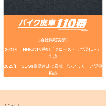
【会社掲載実績】
2021年 NHKのTV番組『クローズアップ現代＋』
出演
2025年 SDGs目標達成に貢献 プレスリリース記事
掲載
メインページ