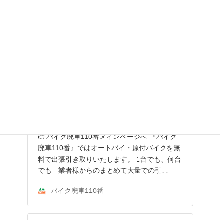
バイクを無料廃車｜東京都東久留米市で
ホンダ スペイシー 引き取り・手続き実
例｜バイク廃車110番
👉バイク廃車110番メインページへ 『バイク
廃車110番』ではオートバイ・原付バイクを無
料で出張引き取りいたします。 1台でも、何台
でも！業者様からのまとめて大量での引…
バイク廃車110番