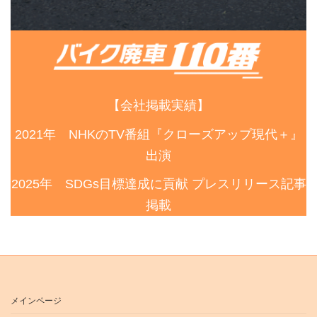
【会社掲載実績】
2021年 NHKのTV番組『クローズアップ現代＋』
出演
2025年 SDGs目標達成に貢献 プレスリリース記事
掲載
メインページ