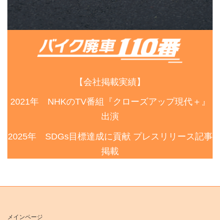
【会社掲載実績】
2021年 NHKのTV番組『クローズアップ現代＋』
出演
2025年 SDGs目標達成に貢献 プレスリリース記事
掲載
メインページ