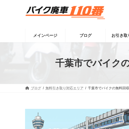
コ
ナ
ン
ビ
テ
ゲ
ン
ー
ツ
シ
へ
ョ
メインページ
ブログ
お引き取
ス
ン
キ
に
ッ
移
プ
動
千葉市でバイクの
ブログ
無料引き取り対応エリア
千葉市でバイクの無料回収