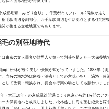
む起伏のある地形が特徴です。
京成稲毛駅・みどり台駅）、千葉都市モノレール2号線が走り
。稲毛駅周辺を副都心、西千葉駅周辺を生活拠点とする住宅密
機関が集まる文教地区でもあります。
稲毛の別荘地時代
ては東京の文人墨客や財界人が競って別荘を構えた一大保養地
斜面に松林が続く美しい景観が広がっていました。1888年（明
す。当時の海水浴は療養・治療としての意味があり、温浴・冷
」として改装・転換され、宴会や行楽の場としても賑わいまし
921年（大正10年）の京成電鉄開通により東京から約1時間の
ぶ一大保養地へと成長しました。松林越しに海を望む絶景と涼
里見弴「おせっかい」、田山花袋「弟」など、この地を舞台に