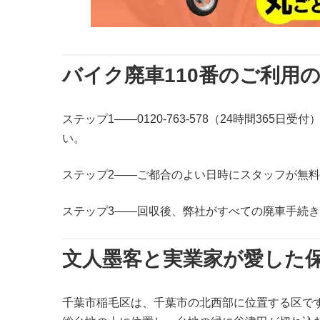
バイク廃車110番のご利用
ステップ1——0120-763-578（24時間3
い。
ステップ2——ご都合のよい日時にスタッフが無
ステップ3——回収後、弊社がすべての廃車手続
文人墨客と実業家が愛した
千葉市稲毛区は、千葉市の北西部に位置する区です