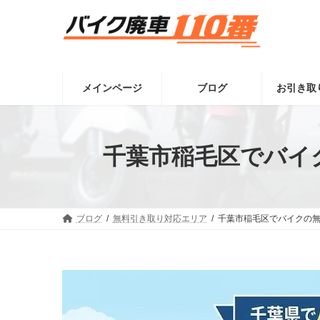
コ
ナ
ン
ビ
テ
ゲ
ン
ー
ツ
シ
へ
ョ
メインページ
ブログ
お引き取
ス
ン
キ
に
ッ
移
プ
動
千葉市稲毛区でバイ
ブログ
無料引き取り対応エリア
千葉市稲毛区でバイクの無