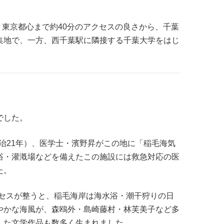
、東京都心まで約40分のアクセスの良さから、千葉
集地で、一方、西千葉駅に隣接する千葉大学をはじ
でした。
治21年）、医学士・濱野昇がこの地に「稲毛海気
浴・灌漑場などを備えたこの施設には救急対応の医
た。
アクセスが整うと、稲毛海岸は海水浴・潮干狩りの日
やかな海風が、森鴎外・島崎藤村・林芙美子など多
した文学作品も数多く生まれました。