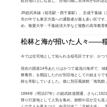
総台地の上に位置し、台地の縁に谷津田が切れ込
JR総武本線（稲毛駅・西千葉駅）、京成千葉線（
市の中でも東京方面への通勤者が最も多い区です
め、敬愛大学・千葉経済大学など複数の高等教育
松林と海が招いた人々——
今では住宅地として知られる稲毛区ですが、かつ
現在の国道14号あたりはかつて遠浅の海岸で、傾
療養所」を開設したのが別荘地としての始まりで
師も常駐していました。後に別荘風旅館「海気館
1894年（明治27年）の総武鉄道開通、さらに1
帰り行楽地として人気を集め、旅館や店が立ち並
くの文人を惹きつけ、中戸川吉二「北村十吉」、