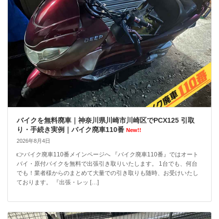
バイクを無料廃車｜神奈川県川崎市川崎区でPCX125 引取
り・手続き実例｜バイク廃車110番
New!!
2026年8月4日
👉バイク廃車110番メインページへ 『バイク廃車110番』ではオート
バイ・原付バイクを無料で出張引き取りいたします。 1台でも、何台
でも！業者様からのまとめて大量での引き取りも随時、お受けいたし
ております。 『出張・レッ […]