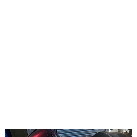
【徹底検証】バイク廃車110番の評判は？口コミから見る
「リアルな実態」と、選ばれている理由
2026年1月13日
👉バイク廃車110番メインページへ 「バイク廃車110番っていう業者
を見つけたけど、本当に無料で大丈夫？」 「ネットの口コミはどうな
んだろう？ 悪い噂はないかな…」 大切に乗ってきたバイクを手放すの
ですから、業者選びで失 […]