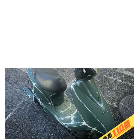
【徹底検証】バイク廃車110番の評判は？口コミから見る
「リアルな実態」と、選ばれている理由
2026年1月13日
👉バイク廃車110番メインページへ 「バイク廃車110番っていう業者
を見つけたけど、本当に無料で大丈夫？」 「ネットの口コミはどうな
んだろう？ 悪い噂はないかな…」 大切に乗ってきたバイクを手放すの
ですから、業者選びで失 […]