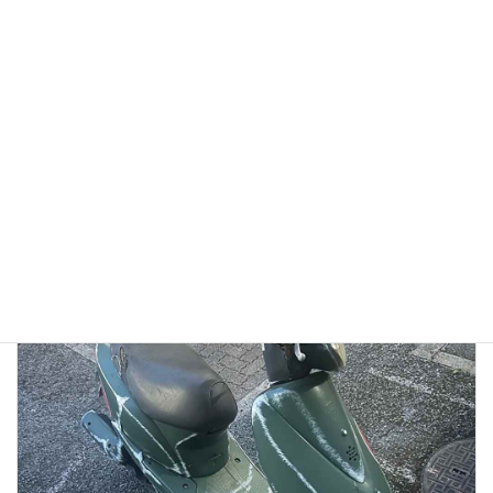
【徹底検証】バイク廃車110番の評判は？口コミから見る
「リアルな実態」と、選ばれている理由
2026年1月13日
👉バイク廃車110番メインページへ 「バイク廃車110番っていう業者
を見つけたけど、本当に無料で大丈夫？」 「ネットの口コミはどうな
んだろう？ 悪い噂はないかな…」 大切に乗ってきたバイクを手放すの
ですから、業者選びで失 […]