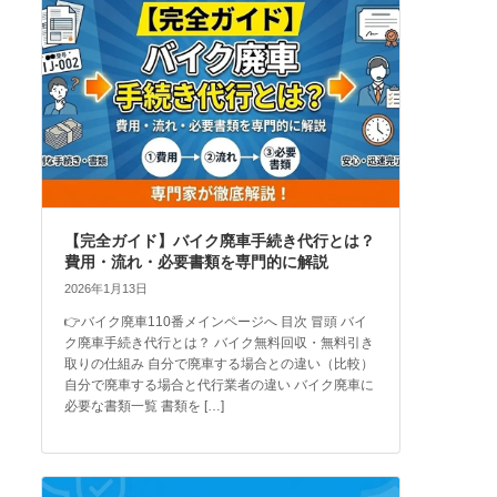
【完全ガイド】バイク廃車手続き代行とは？
費用・流れ・必要書類を専門的に解説
2026年1月13日
👉バイク廃車110番メインページへ 目次 冒頭 バイ
ク廃車手続き代行とは？ バイク無料回収・無料引き
取りの仕組み 自分で廃車する場合との違い（比較）
自分で廃車する場合と代行業者の違い バイク廃車に
必要な書類一覧 書類を […]