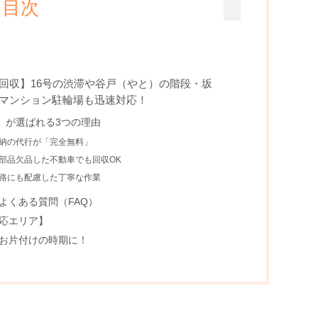
目次
回収】16号の渋滞や谷戸（やと）の階段・坂
マンション駐輪場も迅速対応！
」が選ばれる3つの理由
返納の代行が「完全無料」
、部品欠品した不動車でも回収OK
道路にも配慮した丁寧な作業
よくある質問（FAQ）
応エリア】
お片付けの時期に！