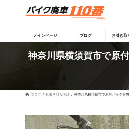
コ
ナ
ン
ビ
テ
ゲ
ン
ー
ツ
シ
へ
ョ
メインページ
ブログ
お引き取
ス
ン
キ
に
ッ
移
神奈川県横須賀市で原付
プ
動
ブログ
お引き取り実績
神奈川県横須賀市で原付バイクを無