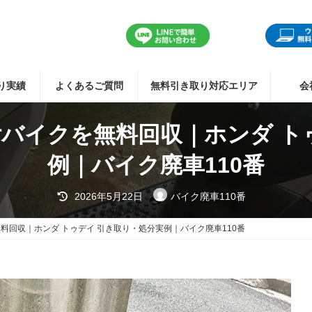
り実績
よくあるご質問
無料引き取り対応エリア
会
バイクを無料回収｜ホンダ ト
例｜バイク廃車110番
最
2026年5月22日
バイク廃車110番
終
更
新
料回収｜ホンダ トゥデイ 引き取り・処分実例｜バイク廃車110番
日
時
: