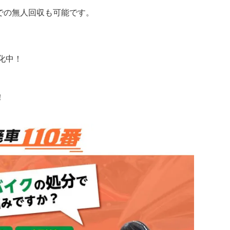
での無人回収も可能です。
化中！
！