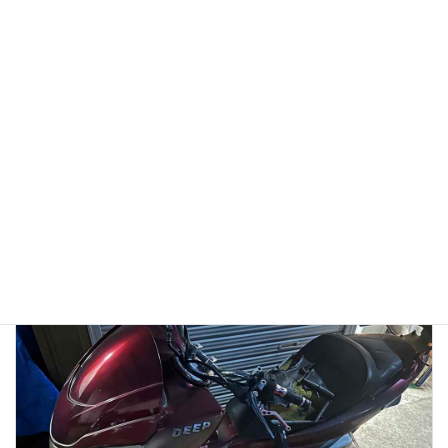
【徹底検証】バイク廃車110番の評判は？口コミから見る
「リアルな実態」と、選ばれている理由
2026年1月13日
👉バイク廃車110番メインページへ 「バイク廃車110番っていう業者
を見つけたけど、本当に無料で大丈夫？」 「ネットの口コミはどうな
んだろう？ 悪い噂はないかな…」 大切に乗ってきたバイクを手放すの
ですから、業者選びで失 […]