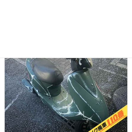
【徹底検証】バイク廃車110番の評判は？口コミから見る
「リアルな実態」と、選ばれている理由
2026年1月13日
👉バイク廃車110番メインページへ 「バイク廃車110番っていう業者
を見つけたけど、本当に無料で大丈夫？」 「ネットの口コミはどうな
んだろう？ 悪い噂はないかな…」 大切に乗ってきたバイクを手放すの
ですから、業者選びで失 […]