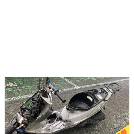
【徹底検証】バイク廃車110番の評判は？口コミから見る
「リアルな実態」と、選ばれている理由
2026年1月13日
👉バイク廃車110番メインページへ 「バイク廃車110番っていう業者
を見つけたけど、本当に無料で大丈夫？」 「ネットの口コミはどうな
んだろう？ 悪い噂はないかな…」 大切に乗ってきたバイクを手放すの
ですから、業者選びで失 […]