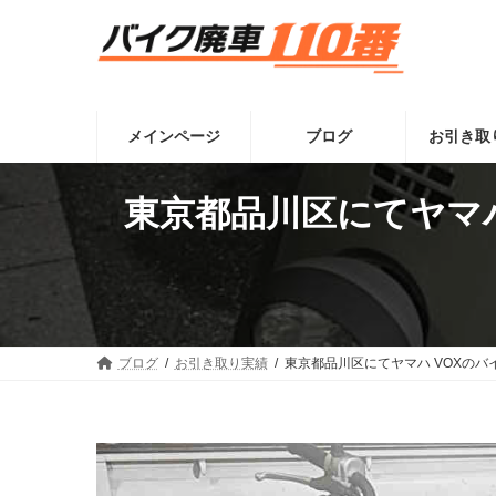
コ
ナ
ン
ビ
テ
ゲ
ン
ー
ツ
シ
へ
ョ
メインページ
ブログ
お引き取
ス
ン
キ
に
ッ
移
東京都品川区にてヤマ
プ
動
ブログ
お引き取り実績
東京都品川区にてヤマハ VOXの