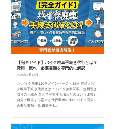
【完全ガイド】バイク廃車手続き代行とは？
費用・流れ・必要書類を専門的に解説
2026年1月13日
👉バイク廃車110番メインページへ 目次 冒頭 バイ
ク廃車手続き代行とは？ バイク無料回収・無料引き
取りの仕組み 自分で廃車する場合との違い（比較）
自分で廃車する場合と代行業者の違い バイク廃車に
必要な書類一覧 書類を […]