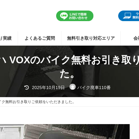
り実績
よくあるご質問
無料引き取り対応エリア
会
ハ VOXのバイク無料お引き取
た。
最
2025年10月19日
バイク廃車110番
終
更
新
バイク無料お引き取りご依頼をいただきました。
日
時
: