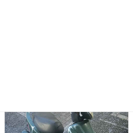
【徹底検証】バイク廃車110番の評判は？口コミから見る
「リアルな実態」と、選ばれている理由
2026年1月13日
👉バイク廃車110番メインページへ 「バイク廃車110番っていう業者
を見つけたけど、本当に無料で大丈夫？」 「ネットの口コミはどうな
んだろう？ 悪い噂はないかな…」 大切に乗ってきたバイクを手放すの
ですから、業者選びで失 […]