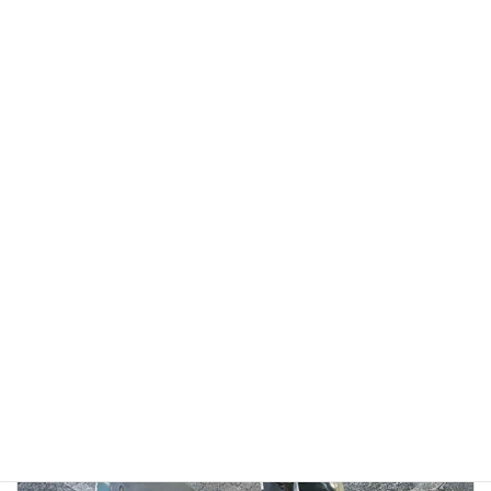
【徹底検証】バイク廃車110番の評判は？口コミから見る
「リアルな実態」と、選ばれている理由
2026年1月13日
👉バイク廃車110番メインページへ 「バイク廃車110番っていう業者
を見つけたけど、本当に無料で大丈夫？」 「ネットの口コミはどうな
んだろう？ 悪い噂はないかな…」 大切に乗ってきたバイクを手放すの
ですから、業者選びで失 […]