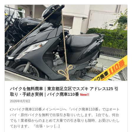
バイクを無料廃車｜東京都足立区でスズキ アドレス125 引
取り・手続き実例｜バイク廃車110番
New!!
2026年8月9日
👉バイク廃車110番メインページへ 『バイク廃車110番』ではオート
バイ・原付バイクを無料で出張引き取りいたします。 1台でも、何台
でも！業者様からのまとめて大量での引き取りも随時、お受けいたし
ております。 『出張・レッ […]