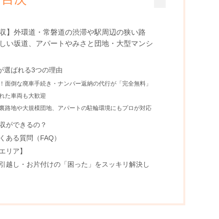
収】外環道・常磐道の渋滞や駅周辺の狭い路
しい坂道、アパートやみさと団地・大型マンシ
が選ばれる3つの理由
なし！面倒な廃車手続き・ナンバー返納の代行が「完全無料」
られた車両も大歓迎
細い裏路地や大規模団地、アパートの駐輪環境にもプロが対応
収ができるの？
くある質問（FAQ）
エリア】
引越し・お片付けの「困った」をスッキリ解決し