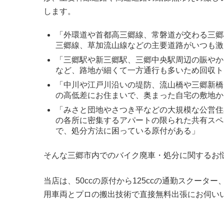
します。
「外環道や首都高三郷線、常磐道が交わる三郷J
三郷線、草加流山線などの主要道路がいつも激
「三郷駅や新三郷駅、三郷中央駅周辺の賑やか
など、路地が細くて一方通行も多いため回収ト
「中川や江戸川沿いの堤防、流山橋や三郷新橋
の高低差にお住まいで、奥まった自宅の敷地か
「みさと団地やさつき平などの大規模な公営住
の各所に密集するアパートの限られた共有スペ
で、処分方法に困っている原付がある」
そんな三郷市内でのバイク廃車・処分に関するお
当店は、50ccの原付から125ccの通勤スクー
用車両とプロの搬出技術で直接無料出張にお伺い