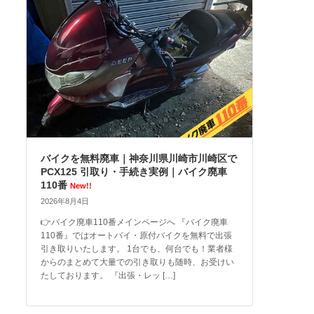
バイクを無料廃車｜神奈川県川崎市川崎区で
PCX125 引取り・手続き実例｜バイク廃車
110番
New!!
2026年8月4日
👉バイク廃車110番メインページへ 『バイク廃車
110番』ではオートバイ・原付バイクを無料で出張
引き取りいたします。 1台でも、何台でも！業者様
からのまとめて大量での引き取りも随時、お受けい
たしております。 『出張・レッ […]