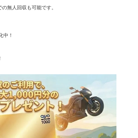
での無人回収も可能です。
化中！
！