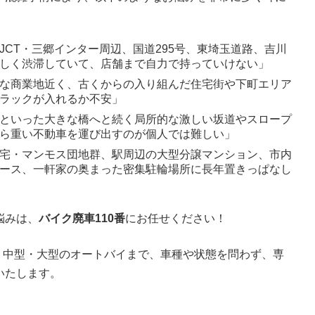
CT・三郷インター周辺、国道295号、東埼玉道路、吉川
しく渋滞していて、店舗まで自力で持っていけない」
な商業地近く、古くからの入り組んだ住宅街や下町エリア
ラックが入れるか不安」
といった大きな橋へと続く局所的な激しい坂道やスロープ
ら重い不動車を運び出すのが個人では難しい」
宅・マンモス団地群、駅周辺の大型分譲マンション、市内
ース、一軒家の奥まった密集駐輪場所に長年置きっぱなし
悩みは、
バイク廃車110番
にお任せください！
ター、中型・大型のオートバイまで、車種や状態を問わず、専
いたします。