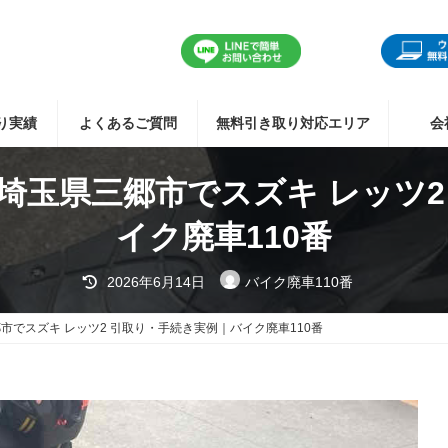
り実績
よくあるご質問
無料引き取り対応エリア
会
埼玉県三郷市でスズキ レッツ2
イク廃車110番
最
2026年6月14日
バイク廃車110番
終
更
新
でスズキ レッツ2 引取り・手続き実例｜バイク廃車110番
日
時
: