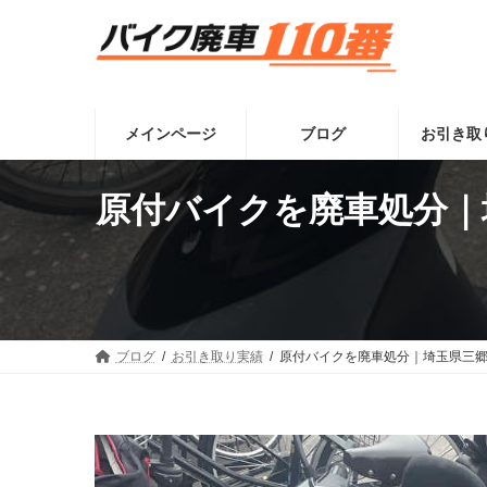
コ
ナ
ン
ビ
テ
ゲ
ン
ー
ツ
シ
へ
ョ
メインページ
ブログ
お引き取
ス
ン
キ
に
ッ
移
原付バイクを廃車処分｜
プ
動
ブログ
お引き取り実績
原付バイクを廃車処分｜埼玉県三郷市