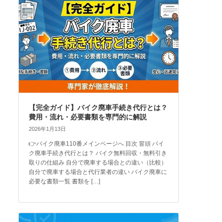
【完全ガイド】バイク廃車手続き代行とは？
費用・流れ・必要書類を専門的に解説
2026年1月13日
👉バイク廃車110番メインページへ 目次 冒頭 バイ
ク廃車手続き代行とは？ バイク無料回収・無料引き
取りの仕組み 自分で廃車する場合との違い（比較）
自分で廃車する場合と代行業者の違い バイク廃車に
必要な書類一覧 書類を […]