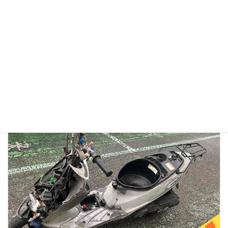
【徹底検証】バイク廃車110番の評判は？口コミから見る
「リアルな実態」と、選ばれている理由
2026年1月13日
👉バイク廃車110番メインページへ 「バイク廃車110番っていう業者
を見つけたけど、本当に無料で大丈夫？」 「ネットの口コミはどうな
んだろう？ 悪い噂はないかな…」 大切に乗ってきたバイクを手放すの
ですから、業者選びで失 […]