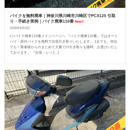
バイクを無料廃車｜神奈川県川崎市川崎区でPCX125 引取
り・手続き実例｜バイク廃車110番
New!!
2026年8月4日
👉バイク廃車110番メインページへ 『バイク廃車110番』ではオート
バイ・原付バイクを無料で出張引き取りいたします。 1台でも、何台
でも！業者様からのまとめて大量での引き取りも随時、お受けいたし
ております。 『出張・レッ […]