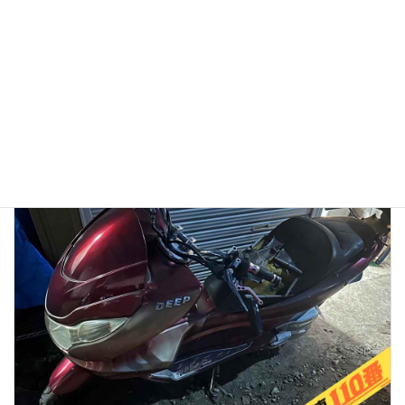
【徹底検証】バイク廃車110番の評判は？口コミから見る
「リアルな実態」と、選ばれている理由
2026年1月13日
👉バイク廃車110番メインページへ 「バイク廃車110番っていう業者
を見つけたけど、本当に無料で大丈夫？」 「ネットの口コミはどうな
んだろう？ 悪い噂はないかな…」 大切に乗ってきたバイクを手放すの
ですから、業者選びで失 […]