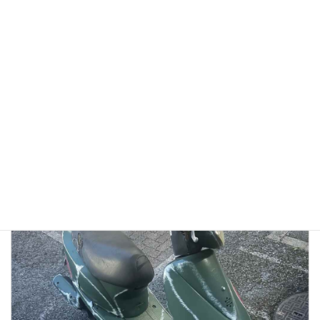
【徹底検証】バイク廃車110番の評判は？口コミから見る
「リアルな実態」と、選ばれている理由
2026年1月13日
👉バイク廃車110番メインページへ 「バイク廃車110番っていう業者
を見つけたけど、本当に無料で大丈夫？」 「ネットの口コミはどうな
んだろう？ 悪い噂はないかな…」 大切に乗ってきたバイクを手放すの
ですから、業者選びで失 […]