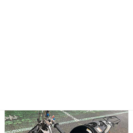
【徹底検証】バイク廃車110番の評判は？口コミから見る
「リアルな実態」と、選ばれている理由
2026年1月13日
👉バイク廃車110番メインページへ 「バイク廃車110番っていう業者
を見つけたけど、本当に無料で大丈夫？」 「ネットの口コミはどうな
んだろう？ 悪い噂はないかな…」 大切に乗ってきたバイクを手放すの
ですから、業者選びで失 […]