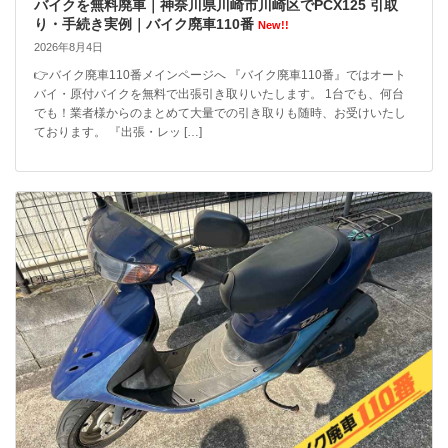
バイクを無料廃車｜神奈川県川崎市川崎区でPCX125 引取
り・手続き実例｜バイク廃車110番
New!!
2026年8月4日
👉バイク廃車110番メインページへ 『バイク廃車110番』ではオート
バイ・原付バイクを無料で出張引き取りいたします。 1台でも、何台
でも！業者様からのまとめて大量での引き取りも随時、お受けいたし
ております。 『出張・レッ […]