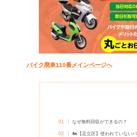
バ
イク廃車110番メインページへ
なぜ無料回収ができるの？
🏍️【足立区】使われていな