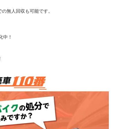
での無人回収も可能です。
化中！
！