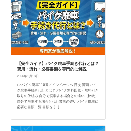
【完全ガイド】バイク廃車手続き代行とは？
費用・流れ・必要書類を専門的に解説
2026年1月13日
👉バイク廃車110番メインページへ 目次 冒頭 バイ
ク廃車手続き代行とは？ バイク無料回収・無料引き
取りの仕組み 自分で廃車する場合との違い（比較）
自分で廃車する場合と代行業者の違い バイク廃車に
必要な書類一覧 書類を […]