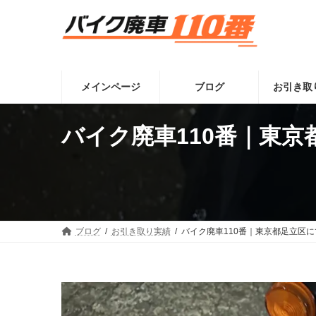
コ
ナ
ン
ビ
テ
ゲ
ン
ー
ツ
シ
へ
ョ
メインページ
ブログ
お引き取
ス
ン
キ
に
ッ
移
バイク廃車110番｜東
プ
動
ブログ
お引き取り実績
バイク廃車110番｜東京都足立区