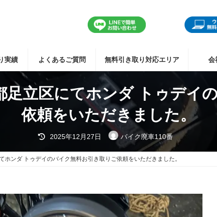
り実績
よくあるご質問
無料引き取り対応エリア
会
京都足立区にてホンダ トゥデイ
依頼をいただきました。
最
2025年12月27日
バイク廃車110番
終
更
新
にてホンダ トゥデイのバイク無料お引き取りご依頼をいただきました。
日
時
: