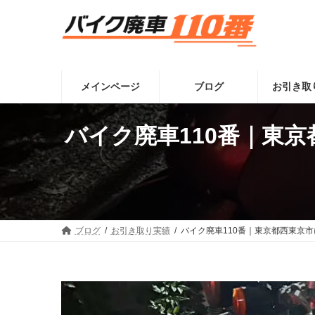
コ
ナ
ン
ビ
テ
ゲ
ン
ー
ツ
シ
へ
ョ
メインページ
ブログ
お引き取
ス
ン
キ
に
ッ
移
バイク廃車110番｜東
プ
動
ブログ
お引き取り実績
バイク廃車110番｜東京都西東京