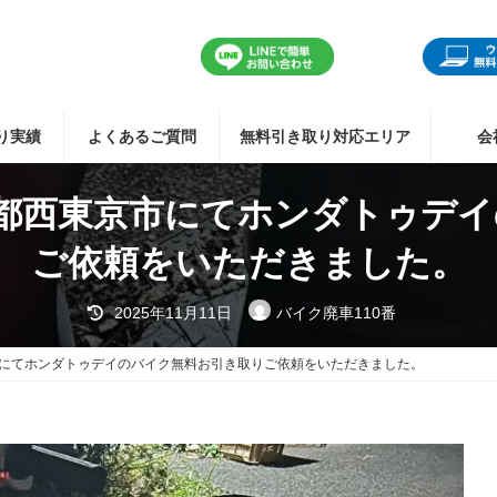
り実績
よくあるご質問
無料引き取り対応エリア
会
京都西東京市にてホンダトゥデ
ご依頼をいただきました。
最
2025年11月11日
バイク廃車110番
終
更
新
市にてホンダトゥデイのバイク無料お引き取りご依頼をいただきました。
日
時
: