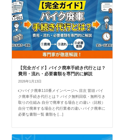
【完全ガイド】バイク廃車手続き代行とは？
費用・流れ・必要書類を専門的に解説
2026年1月13日
👉バイク廃車110番メインページへ 目次 冒頭 バイ
ク廃車手続き代行とは？ バイク無料回収・無料引き
取りの仕組み 自分で廃車する場合との違い（比較）
自分で廃車する場合と代行業者の違い バイク廃車に
必要な書類一覧 書類を […]