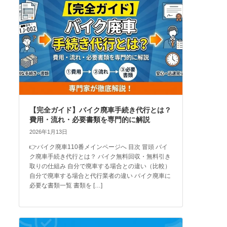
【完全ガイド】バイク廃車手続き代行とは？
費用・流れ・必要書類を専門的に解説
2026年1月13日
👉バイク廃車110番メインページへ 目次 冒頭 バイ
ク廃車手続き代行とは？ バイク無料回収・無料引き
取りの仕組み 自分で廃車する場合との違い（比較）
自分で廃車する場合と代行業者の違い バイク廃車に
必要な書類一覧 書類を […]