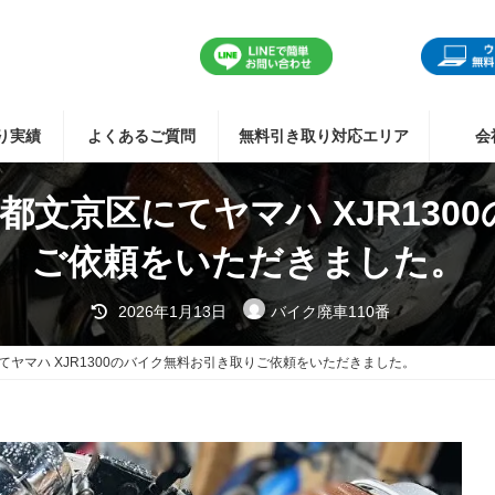
り実績
よくあるご質問
無料引き取り対応エリア
会
都文京区にてヤマハ XJR13
ご依頼をいただきました。
最
2026年1月13日
バイク廃車110番
終
更
新
てヤマハ XJR1300のバイク無料お引き取りご依頼をいただきました。
日
時
: