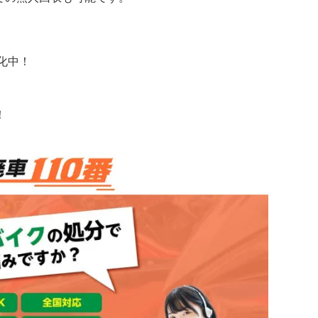
化中！
！