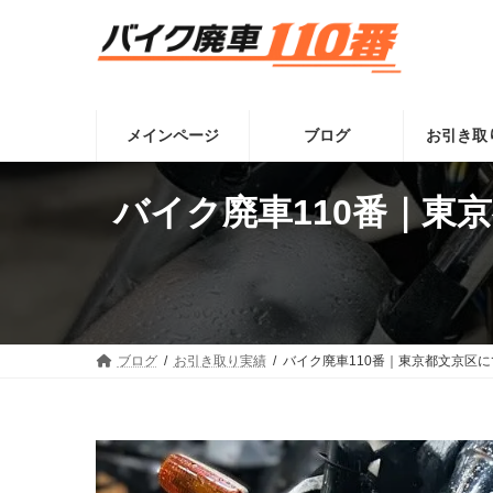
コ
ナ
ン
ビ
テ
ゲ
ン
ー
ツ
シ
へ
ョ
メインページ
ブログ
お引き取
ス
ン
キ
に
ッ
移
バイク廃車110番｜東京
プ
動
ブログ
お引き取り実績
バイク廃車110番｜東京都文京区に