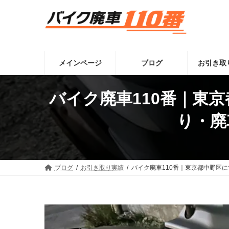
コ
ナ
ン
ビ
テ
ゲ
ン
ー
ツ
シ
へ
ョ
メインページ
ブログ
お引き取
ス
ン
キ
に
ッ
移
バイク廃車110番｜東
プ
動
り・廃
ブログ
お引き取り実績
バイク廃車110番｜東京都中野区