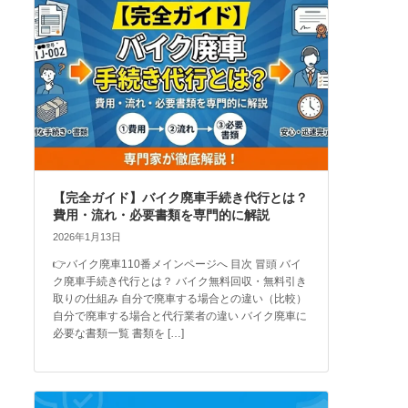
【完全ガイド】バイク廃車手続き代行とは？
費用・流れ・必要書類を専門的に解説
2026年1月13日
👉バイク廃車110番メインページへ 目次 冒頭 バイ
ク廃車手続き代行とは？ バイク無料回収・無料引き
取りの仕組み 自分で廃車する場合との違い（比較）
自分で廃車する場合と代行業者の違い バイク廃車に
必要な書類一覧 書類を […]