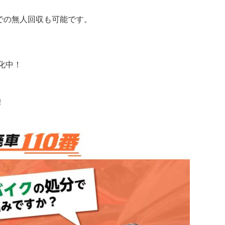
での無人回収も可能です。
化中！
！