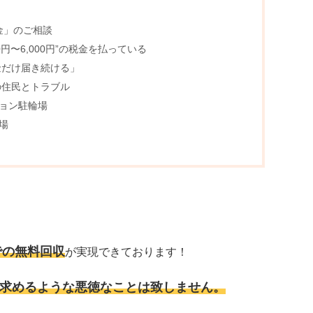
金」のご相談
0円〜6,000円”の税金を払っている
金だけ届き続ける」
の住民とトラブル
ション駐輪場
場
での無料回収
が実現できております！
求めるような悪徳なことは致しません。