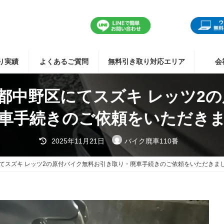
り実績
よくあるご質問
無料引き取り対応エリア
会
京都中野区にてスズキ レッツ2
車手続きのご依頼をいただき
最
2025年11月21日
バイク廃車110番
終
更
新
にてスズキ レッツ2の原付バイク無料お引き取り・廃車手続きのご依頼をいただきま
日
時
: