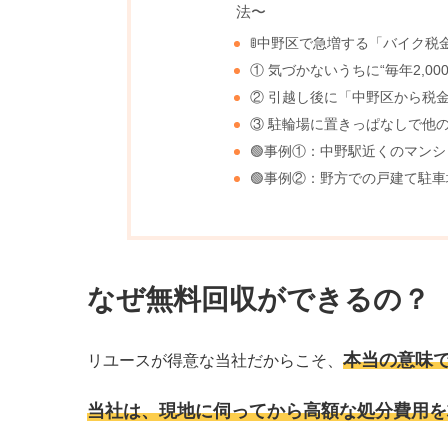
法〜
🚦中野区で急増する「バイク税
① 気づかないうちに“毎年2,00
② 引越し後に「中野区から税
③ 駐輪場に置きっぱなしで他
🟢事例①：中野駅近くのマン
🟢事例②：野方での戸建て駐車
なぜ無料回収ができるの？
本当の意味
リユースが得意な当社だからこそ、
当社は、現地に伺ってから高額な処分費用を