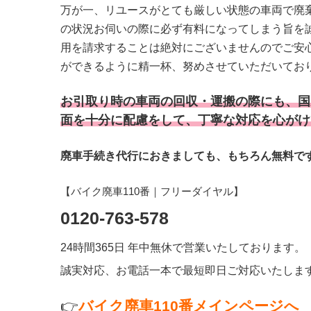
万が一、リユースがとても厳しい状態の車両で廃
の状況お伺いの際に必ず有料になってしまう旨を
用を請求することは絶対にございませんのでご安
ができるように精一杯、努めさせていただいてお
お引取り時の車両の回収・運搬の際にも、国
面を十分に配慮をして、丁寧な対応を心がけ
廃車手続き代行におきましても、もちろん無料で
【バイク廃車110番｜フリーダイヤル】
0120-763-578
24時間365日 年中無休で営業いたしております。
誠実対応、お電話一本で最短即日ご対応いたしま
👉
バイク廃車110番メインページへ