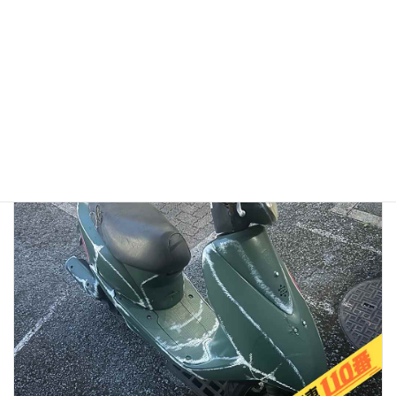
【徹底検証】バイク廃車110番の評判は？口コミから見る
「リアルな実態」と、選ばれている理由
2026年1月13日
👉バイク廃車110番メインページへ 「バイク廃車110番っていう業者
を見つけたけど、本当に無料で大丈夫？」 「ネットの口コミはどうな
んだろう？ 悪い噂はないかな…」 大切に乗ってきたバイクを手放すの
ですから、業者選びで失 […]