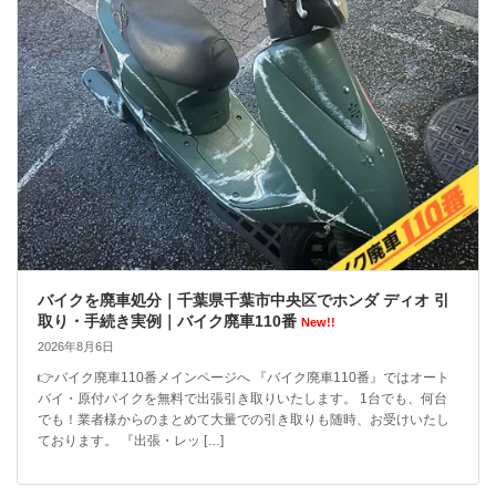
バイクを廃車処分｜千葉県千葉市中央区でホンダ ディオ 引
取り・手続き実例｜バイク廃車110番
New!!
2026年8月6日
👉バイク廃車110番メインページへ 『バイク廃車110番』ではオート
バイ・原付バイクを無料で出張引き取りいたします。 1台でも、何台
でも！業者様からのまとめて大量での引き取りも随時、お受けいたし
ております。 『出張・レッ […]