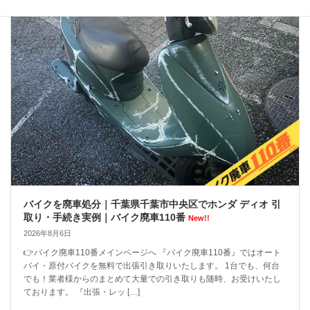
バイクを廃車処分｜千葉県千葉市中央区でホンダ ディオ 引
取り・手続き実例｜バイク廃車110番
New!!
2026年8月6日
👉バイク廃車110番メインページへ 『バイク廃車110番』ではオート
バイ・原付バイクを無料で出張引き取りいたします。 1台でも、何台
でも！業者様からのまとめて大量での引き取りも随時、お受けいたし
ております。 『出張・レッ […]