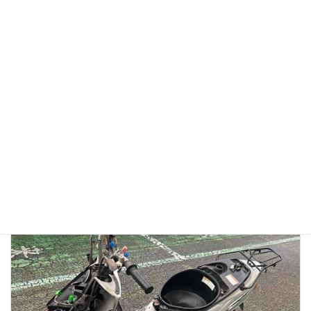
【徹底検証】バイク廃車110番の評判は？口コミから見る
「リアルな実態」と、選ばれている理由
2026年1月13日
👉バイク廃車110番メインページへ 「バイク廃車110番っていう業者
を見つけたけど、本当に無料で大丈夫？」 「ネットの口コミはどうな
んだろう？ 悪い噂はないかな…」 大切に乗ってきたバイクを手放すの
ですから、業者選びで失 […]