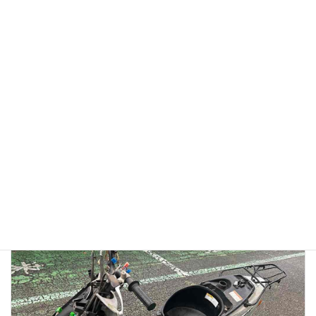
【徹底検証】バイク廃車110番の評判は？口コミから見る
「リアルな実態」と、選ばれている理由
2026年1月13日
👉バイク廃車110番メインページへ 「バイク廃車110番っていう業者
を見つけたけど、本当に無料で大丈夫？」 「ネットの口コミはどうな
んだろう？ 悪い噂はないかな…」 大切に乗ってきたバイクを手放すの
ですから、業者選びで失 […]