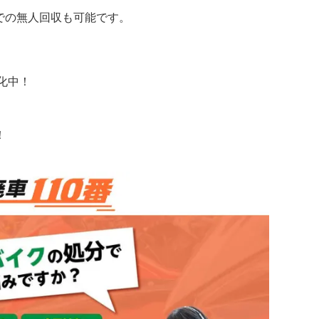
での無人回収も可能です。
化中！
！