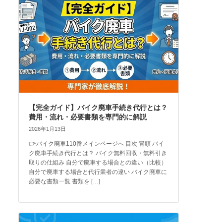
【完全ガイド】バイク廃車手続き代行とは？
費用・流れ・必要書類を専門的に解説
2026年1月13日
👉バイク廃車110番メインページへ 目次 冒頭 バイ
ク廃車手続き代行とは？ バイク無料回収・無料引き
取りの仕組み 自分で廃車する場合との違い（比較）
自分で廃車する場合と代行業者の違い バイク廃車に
必要な書類一覧 書類を […]