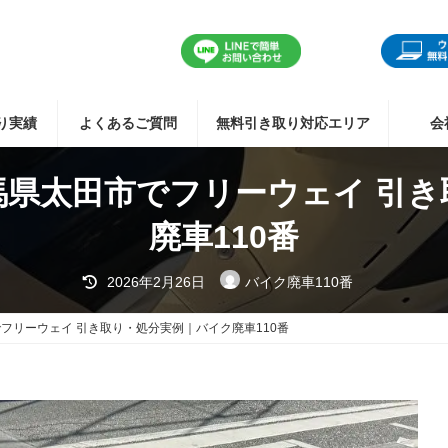
り実績
よくあるご質問
無料引き取り対応エリア
会
馬県太田市でフリーウェイ 引き
廃車110番
最
2026年2月26日
バイク廃車110番
終
更
新
フリーウェイ 引き取り・処分実例｜バイク廃車110番
日
時
: