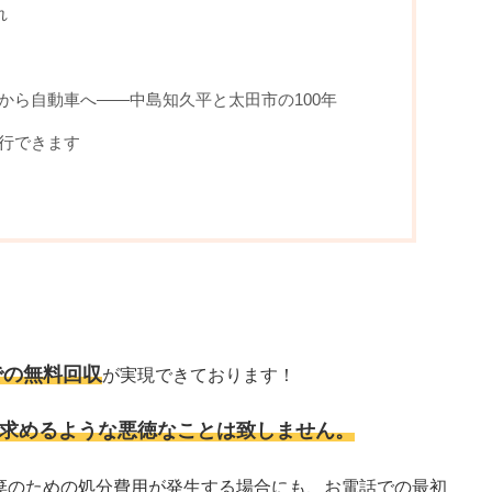
れ
から自動車へ——中島知久平と太田市の100年
行できます
での無料回収
が実現できております！
求めるような悪徳なことは致しません。
棄のための処分費用が発生する場合にも、お電話での最初