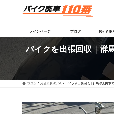
コ
ナ
ン
ビ
テ
ゲ
ン
ー
ツ
シ
へ
ョ
メインページ
ブログ
お引き取
ス
ン
キ
に
ッ
移
バイクを出張回収｜群
プ
動
ブログ
お引き取り実績
バイクを出張回収｜群馬県太田市で