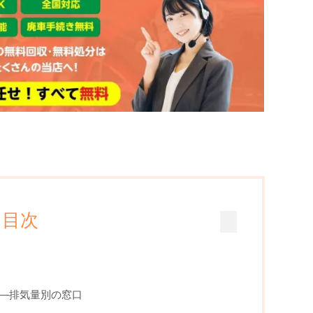
目次
—排気量別の窓口