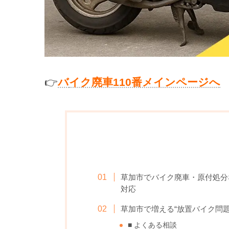
👉
バ
イク廃車110番メインページへ
草加市でバイク廃車・原付処分
対応
草加市で増える“放置バイク問題
■ よくある相談