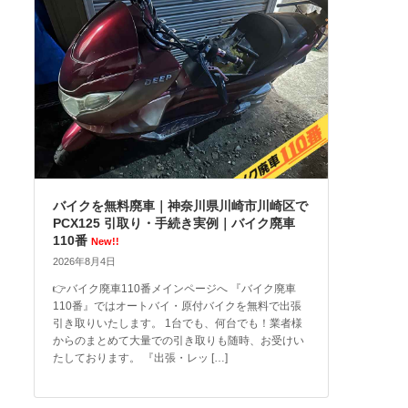
バイクを無料廃車｜神奈川県川崎市川崎区で
PCX125 引取り・手続き実例｜バイク廃車
110番
New!!
2026年8月4日
👉バイク廃車110番メインページへ 『バイク廃車
110番』ではオートバイ・原付バイクを無料で出張
引き取りいたします。 1台でも、何台でも！業者様
からのまとめて大量での引き取りも随時、お受けい
たしております。 『出張・レッ […]