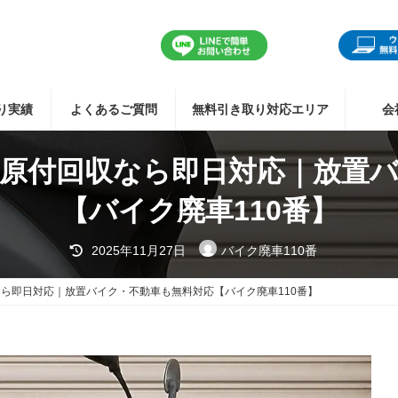
り実績
よくあるご質問
無料引き取り対応エリア
会
原付回収なら即日対応｜放置
【バイク廃車110番】
最
2025年11月27日
バイク廃車110番
終
更
新
ら即日対応｜放置バイク・不動車も無料対応【バイク廃車110番】
日
時
: