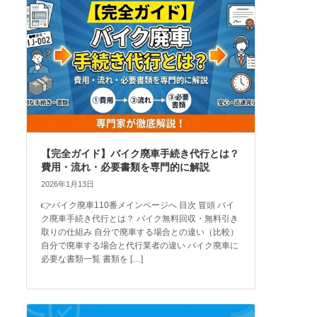
【完全ガイド】バイク廃車手続き代行とは？
費用・流れ・必要書類を専門的に解説
2026年1月13日
👉バイク廃車110番メインページへ 目次 冒頭 バイ
ク廃車手続き代行とは？ バイク無料回収・無料引き
取りの仕組み 自分で廃車する場合との違い（比較）
自分で廃車する場合と代行業者の違い バイク廃車に
必要な書類一覧 書類を […]