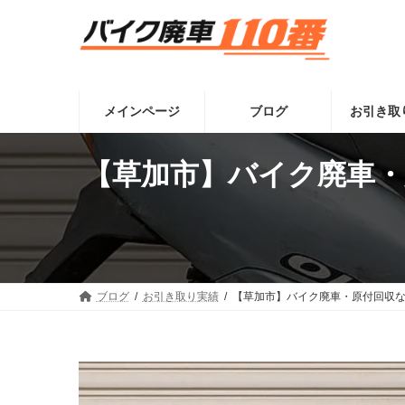
コ
ナ
ン
ビ
テ
ゲ
ン
ー
ツ
シ
へ
ョ
メインページ
ブログ
お引き取
ス
ン
キ
に
ッ
移
【草加市】バイク廃車・
プ
動
ブログ
お引き取り実績
【草加市】バイク廃車・原付回収な