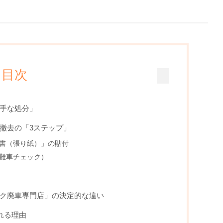
目次
勝手な処分」
ク撤去の「3ステップ」
書（張り紙）」の貼付
難車チェック）
イク廃車専門店」の決定的な違い
ばれる理由