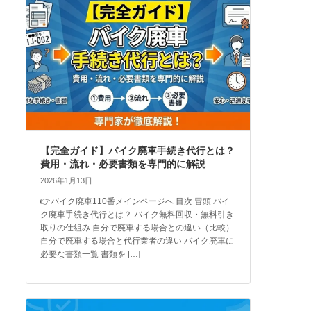
【完全ガイド】バイク廃車手続き代行とは？
費用・流れ・必要書類を専門的に解説
2026年1月13日
👉バイク廃車110番メインページへ 目次 冒頭 バイ
ク廃車手続き代行とは？ バイク無料回収・無料引き
取りの仕組み 自分で廃車する場合との違い（比較）
自分で廃車する場合と代行業者の違い バイク廃車に
必要な書類一覧 書類を […]