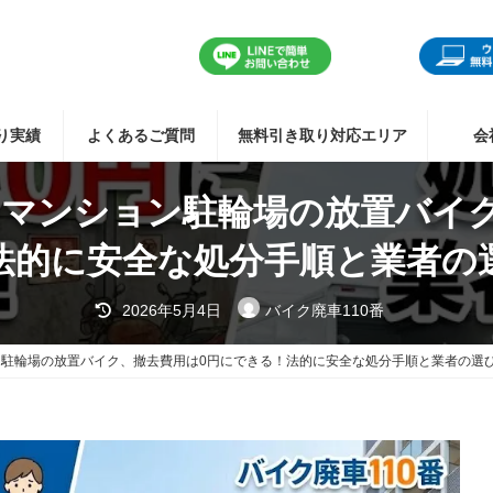
り実績
よくあるご質問
無料引き取り対応エリア
会
マンション駐輪場の放置バイク
法的に安全な処分手順と業者の
最
2026年5月4日
バイク廃車110番
終
更
新
駐輪場の放置バイク、撤去費用は0円にできる！法的に安全な処分手順と業者の選
日
時
: