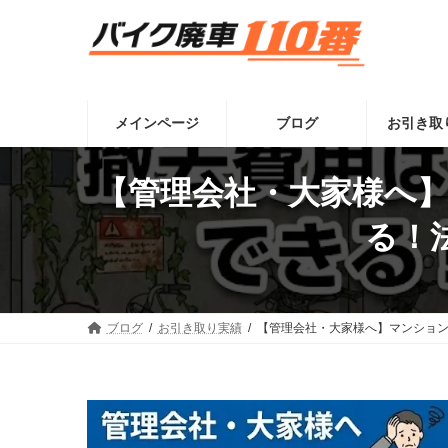
コ
ナ
ン
ビ
テ
ゲ
ン
ー
ツ
シ
へ
ョ
メインページ
ブログ
お引き取
ス
ン
キ
に
ッ
移
【管理会社・大家様へ】
プ
動
る！
ブログ
お引き取り実績
【管理会社・大家様へ】マンション